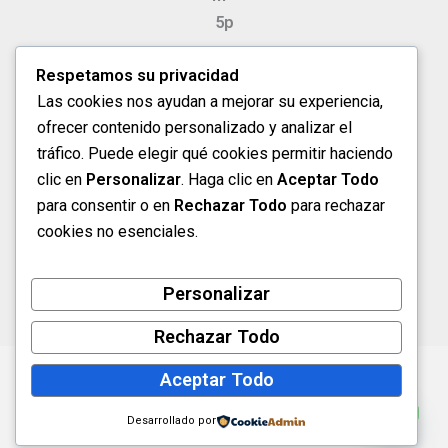
5p
m
Respetamos su privacidad
Sá
Las cookies nos ayudan a mejorar su experiencia,
ba
ofrecer contenido personalizado y analizar el
do
tráfico. Puede elegir qué cookies permitir haciendo
s
clic en
Personalizar
. Haga clic en
Aceptar Todo
8a
para consentir o en
Rechazar Todo
para rechazar
m -
cookies no esenciales.
1p
m
Personalizar
Rechazar Todo
Aceptar Todo
Copyright © 2026 DsGlobalSupply S.A. | Powered by
Soluciones It Pro
Necesitas Cotizar?
Desarrollado por